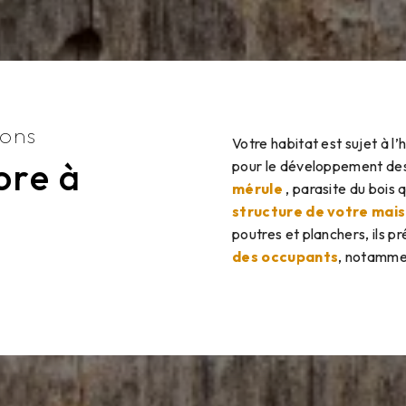
nons
Votre habitat est sujet à l’
ore à
pour le développement de
mérule
, parasite du bois 
structure de votre mai
poutres et planchers, ils pr
des occupants
, notammen