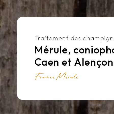
Traitement des champig
Mérule, conioph
Caen et Alençon
France Merule