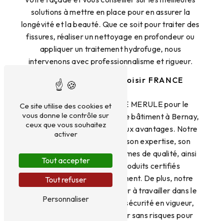
solutions à mettre en place pour en assurer la
longévité et la beauté. Que ce soit pour traiter des
fissures, réaliser un nettoyage en profondeur ou
appliquer un traitement hydrofuge, nous
intervenons avec professionnalisme et rigueur.
Les avantages de choisir FRANCE
MERULE
En faisant appel à FRANCE MERULE pour le
Ce site utilise des cookies et
vous donne le contrôle sur
traitement de façade de votre bâtiment à Bernay,
ceux que vous souhaitez
vous bénéficierez de nombreux avantages. Notre
activer
entreprise se distingue par son expertise, son
respect des délais et des normes de qualité, ainsi
Tout accepter
que par l'utilisation de produits certifiés
respectueux de l'environnement. De plus, notre
Tout refuser
équipe met un point d'honneur à travailler dans le
Personnaliser
strict respect des règles de sécurité en vigueur,
garantissant ainsi un chantier sans risques pour