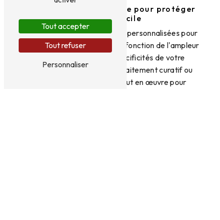
Des solutions sur mesure pour protéger
votre domicile
Tout accepter
Nous proposons des solutions personnalisées pour
le traitement de la mérule, en fonction de l'ampleur
Tout refuser
de l'infestation et des spécificités de votre
Personnaliser
logement. Que ce soit par traitement curatif ou
préventif, nous mettons tout en œuvre pour
stopper la propagation de la mérule et préserver
l'intégrité de votre maison.
Contactez FRANCE MERULE à Alençon
pour un diagnostic et un devis gratuits
Pour protéger votre domicile contre la mérule,
faites confiance à l'expertise de FRANCE
MERULE. Contactez-nous dès aujourd'hui au 02
33 36 20 20 pour bénéficier d'un diagnostic
complet et d'un devis personnalisé. N'attendez pas
que la mérule endommage davantage votre