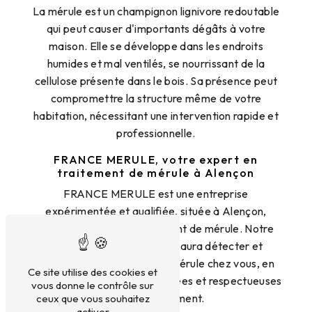
La mérule est un champignon lignivore redoutable
qui peut causer d'importants dégâts à votre
maison. Elle se développe dans les endroits
humides et mal ventilés, se nourrissant de la
cellulose présente dans le bois. Sa présence peut
compromettre la structure même de votre
habitation, nécessitant une intervention rapide et
professionnelle.
FRANCE MERULE, votre expert en
traitement de mérule à Alençon
FRANCE MERULE est une entreprise
expérimentée et qualifiée, située à Alençon,
spécialisée dans le traitement de mérule. Notre
équipe de professionnels saura détecter et
éradiquer efficacement la mérule chez vous, en
Ce site utilise des cookies et
utilisant des méthodes adaptées et respectueuses
vous donne le contrôle sur
de l'environnement.
ceux que vous souhaitez
activer