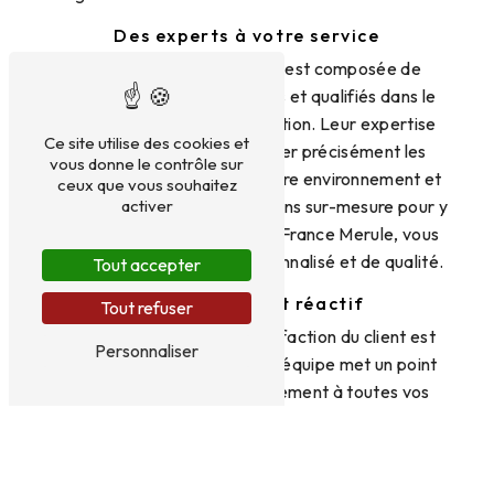
Des experts à votre service
L'équipe de France Merule est composée de
professionnels expérimentés et qualifiés dans le
domaine de la déshumidification. Leur expertise
Ce site utilise des cookies et
leur permet de diagnostiquer précisément les
vous donne le contrôle sur
causes de l'humidité dans votre environnement et
ceux que vous souhaitez
de mettre en place des solutions sur-mesure pour y
activer
remédier. En faisant appel à France Merule, vous
bénéficiez d'un service personnalisé et de qualité.
Tout accepter
Un service client réactif
Tout refuser
Chez France Merule, la satisfaction du client est
Personnaliser
une priorité. C'est pourquoi l'équipe met un point
d'honneur à répondre rapidement à toutes vos
demandes. Que ce soit pour un devis, une
intervention d'urgence ou simplement des conseils,
France Merule est à votre écoute. N'hésitez pas à