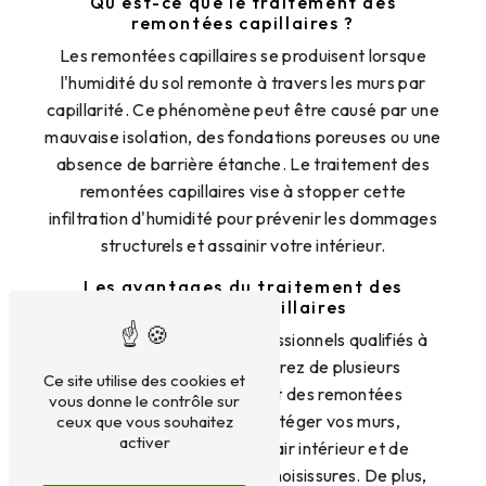
Qu'est-ce que le traitement des
remontées capillaires ?
Les remontées capillaires se produisent lorsque
l'humidité du sol remonte à travers les murs par
capillarité. Ce phénomène peut être causé par une
mauvaise isolation, des fondations poreuses ou une
absence de barrière étanche. Le traitement des
remontées capillaires vise à stopper cette
infiltration d'humidité pour prévenir les dommages
structurels et assainir votre intérieur.
Les avantages du traitement des
remontées capillaires
En faisant appel à des professionnels qualifiés à
Argentan, vous bénéficierez de plusieurs
Ce site utilise des cookies et
avantages. Le traitement des remontées
vous donne le contrôle sur
capillaires permet de protéger vos murs,
ceux que vous souhaitez
activer
d'améliorer la qualité de l'air intérieur et de
prévenir la prolifération de moisissures. De plus,