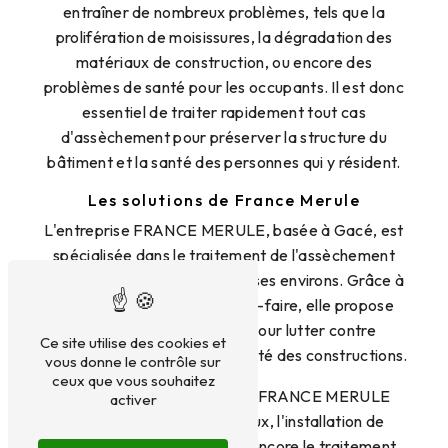
entraîner de nombreux problèmes, tels que la
prolifération de moisissures, la dégradation des
matériaux de construction, ou encore des
problèmes de santé pour les occupants. Il est donc
essentiel de traiter rapidement tout cas
d'assèchement pour préserver la structure du
bâtiment et la santé des personnes qui y résident.
Les solutions de France Merule
L'entreprise FRANCE MERULE, basée à Gacé, est
spécialisée dans le traitement de l'assèchement
des bâtiments à Argentan et ses environs. Grâce à
son expertise et à son savoir-faire, elle propose
des solutions sur mesure pour lutter contre
Ce site utilise des cookies et
l'humidité et assurer la pérennité des constructions.
vous donne le contrôle sur
ceux que vous souhaitez
Les techniques utilisées par FRANCE MERULE
activer
incluent le drainage des eaux, l'installation de
systèmes de ventilation, ou encore le traitement