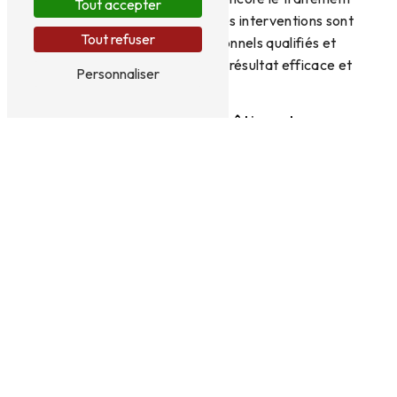
Tout accepter
des remontées capillaires. Ces interventions sont
Tout refuser
réalisées par des professionnels qualifiés et
compétents, garantissant un résultat efficace et
Personnaliser
durable.
Protégez votre bâtiment
Si vous constatez des signes d'assèchement dans
votre bâtiment à Argentan, n'hésitez pas à
contacter FRANCE MERULE au 02 33 36 20 20.
Leur équipe saura vous conseiller et mettre en
place les solutions adéquates pour traiter le
problème rapidement et efficacement. Protégez
votre bien immobilier et assurez un environnement
sain pour vous et vos proches en faisant appel à
des professionnels de confiance.
En savoir plus
Contactez-nous