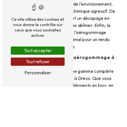
nettoyage est respectueuse de l'environnement,
car elle n'utilise aucun produit chimique agressif. De
plus, l'aérogommage permet un décapage en
Ce site utilise des cookies et
vous donne le contrôle sur
douceur des surfaces sans les abîmer. Enfin, la
ceux que vous souhaitez
précision et l'efficacité de l'aérogommage
activer
garantissent un résultat optimal pour un rendu
impeccable.
Tout accepter
Des services complets d'aérogommage à
Tout refuser
Dreux
FRANCE MERULE propose une gamme complète
Personnaliser
de services d'aérogommage à Dreux. Que vous
ayez besoin de nettoyer des éléments en bois, en
métal, en pierre, ou en brique, l'équipe
expérimentée de FRANCE MERULE saura
répondre à vos besoins. Grâce à des équipements
de pointe et des abrasifs de qualité,
l'aérogommage réalisé par FRANCE MERULE