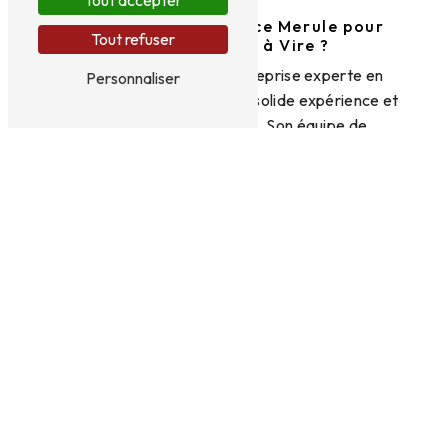
Tout accepter
Pourquoi choisir France Merule pour
Tout refuser
l'aérogommage à Vire ?
France Merule est une entreprise experte en
Personnaliser
aérogommage, dotée d'une solide expérience et
d'un savoir-faire reconnu. Son équipe de
professionnels qualifiés saura répondre à vos
besoins spécifiques en matière de nettoyage par
aérogommage, que ce soit pour des particuliers ou
des professionnels. En faisant appel à France
Merule, vous pouvez être assuré d'obtenir un
service de qualité, fiable et personnalisé.
Contactez France Merule dès maintenant
Pour bénéficier des services d'aérogommage de
France Merule à Vire et ses environs, n'hésitez pas
à les contacter au
02 33 36 20 20
. Leur équipe se
fera un plaisir de vous accompagner dans tous vos
projets de nettoyage par aérogommage. Révélez