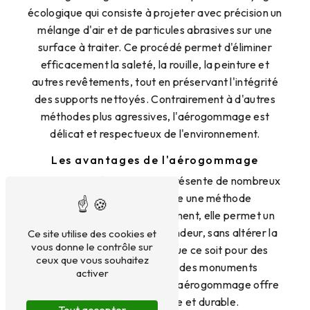
écologique qui consiste à projeter avec précision un
mélange d'air et de particules abrasives sur une
surface à traiter. Ce procédé permet d'éliminer
efficacement la saleté, la rouille, la peinture et
autres revêtements, tout en préservant l'intégrité
des supports nettoyés. Contrairement à d'autres
méthodes plus agressives, l'aérogommage est
délicat et respectueux de l'environnement.
Les avantages de l'aérogommage
Opter pour l'aérogommage présente de nombreux
avantages. En plus d'être une méthode
respectueuse de l'environnement, elle permet un
nettoyage précis et en profondeur, sans altérer la
Ce site utilise des cookies et
vous donne le contrôle sur
structure des matériaux. Que ce soit pour des
ceux que vous souhaitez
bâtiments, des véhicules, des monuments
activer
historiques ou des mobiliers, l'aérogommage offre
un résultat impeccable et durable.