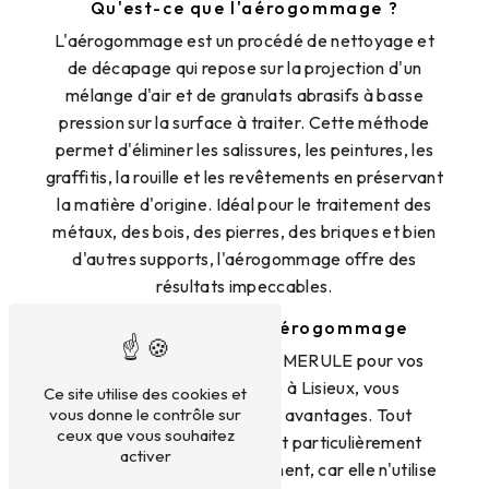
Qu'est-ce que l'aérogommage ?
L'aérogommage est un procédé de nettoyage et
de décapage qui repose sur la projection d'un
mélange d'air et de granulats abrasifs à basse
pression sur la surface à traiter. Cette méthode
permet d'éliminer les salissures, les peintures, les
graffitis, la rouille et les revêtements en préservant
la matière d'origine. Idéal pour le traitement des
métaux, des bois, des pierres, des briques et bien
d'autres supports, l'aérogommage offre des
résultats impeccables.
Les avantages de l'aérogommage
En faisant appel à FRANCE MERULE pour vos
travaux d'aérogommage à Lisieux, vous
Ce site utilise des cookies et
vous donne le contrôle sur
bénéficierez de nombreux avantages. Tout
ceux que vous souhaitez
d'abord, cette technique est particulièrement
activer
respectueuse de l'environnement, car elle n'utilise