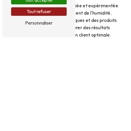
Tout accepter
l'expertise d'une équipe qualifiée et expérimentée
Tout refuser
dans le domaine du traitement de l'humidité.
L'entreprise utilise des techniques et des produits
Personnaliser
de haute qualité pour assurer des résultats
durables et une satisfaction client optimale.
Contactez France Merule pour un
assèchement efficace
Si vous rencontrez des problèmes d'assèchement
dans votre propriété à Caen, n'hésitez pas à
contacter France Merule au 02 33 36 20 20.
L'équipe se fera un plaisir de vous fournir des
conseils personnalisés et de planifier une
intervention rapide pour résoudre vos problèmes
d'humidité. Faites confiance à France Merule pour
un assèchement efficace et durable à Caen.
En savoir plus
Contactez-nous