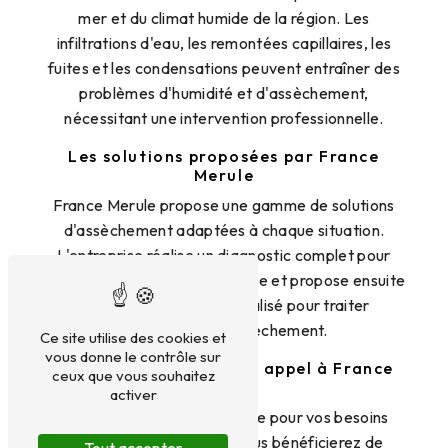
mer et du climat humide de la région. Les
infiltrations d'eau, les remontées capillaires, les
fuites et les condensations peuvent entraîner des
problèmes d'humidité et d'assèchement,
nécessitant une intervention professionnelle.
Les solutions proposées par France
Merule
France Merule propose une gamme de solutions
d'assèchement adaptées à chaque situation.
L'entreprise réalise un diagnostic complet pour
identifier la source du problème et propose ensuite
un plan d'action personnalisé pour traiter
efficacement l'assèchement.
Ce site utilise des cookies et
vous donne le contrôle sur
Les avantages de faire appel à France
ceux que vous souhaitez
Merule
activer
En choisissant France Merule pour vos besoins
d'assèchement à Caen, vous bénéficierez de