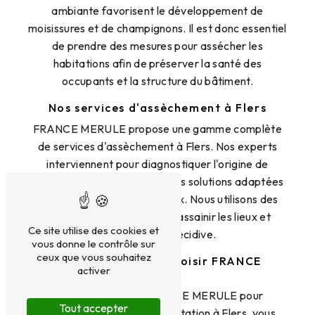
ambiante favorisent le développement de
moisissures et de champignons. Il est donc essentiel
de prendre des mesures pour assécher les
habitations afin de préserver la santé des
occupants et la structure du bâtiment.
Nos services d'assèchement à Flers
FRANCE MERULE propose une gamme complète
de services d'assèchement à Flers. Nos experts
interviennent pour diagnostiquer l'origine de
l'humidité, mettre en place des solutions adaptées
et assurer le suivi des travaux. Nous utilisons des
techniques de pointe pour assainir les lieux et
Ce site utilise des cookies et
prévenir toute récidive.
vous donne le contrôle sur
ceux que vous souhaitez
Les avantages de choisir FRANCE
activer
MERULE
En faisant appel à FRANCE MERULE pour
Tout accepter
l'assèchement de votre habitation à Flers, vous