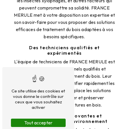
les insectes xylophages, et autres facteurs qui
peuvent compromettre sa solidité. FRANCE
MERULE met à votre disposition son expertise et
son savoir-faire pour vous proposer des solutions
efficaces de traitement du bois adaptées à vos
besoins spécifiques.
Des techniciens qualifiés et
expérimentés
L'équipe de techniciens de FRANCE MERULE est
composée de professionnels qualifiés et
expérimentés dans le traitement du bois. Leur
expertise leur permet d'identifier rapidement les
problèmes et de mettre en place les solutions
Ce site utilise des cookies et
vous donne le contrôle sur
adéquates pour protéger et préserver
ceux que vous souhaitez
efficacement vos structures en bois.
activer
Des techniques innovantes et
respectueuses de l'environnement
Tout accepter