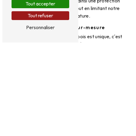
traitement du bois, assurant ainsi une protection
Tout accepter
efficace de vos structures tout en limitant notre
Tout refuser
impact sur la nature.
Des prestations sur-mesure
Personnaliser
Chaque projet de traitement bois est unique, c'est
pourquoi nous proposons des prestations
entièrement personnalisées en fonction de vos
besoins spécifiques. Que vous soyez un particulier,
un professionnel ou une collectivité, nous saurons
vous offrir des solutions adaptées à votre situation.
Pour bénéficier des services de traitement bois de
qualité à Saint-Lô, contactez FRANCE MERULE
dès aujourd'hui au 02 33 36 20 20 et laissez-nous
prendre en charge la protection de vos structures
en bois.
En savoir plus
Contactez-nous