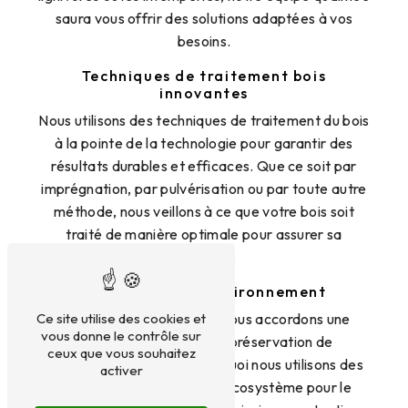
saura vous offrir des solutions adaptées à vos
besoins.
Techniques de traitement bois
innovantes
Nous utilisons des techniques de traitement du bois
à la pointe de la technologie pour garantir des
résultats durables et efficaces. Que ce soit par
imprégnation, par pulvérisation ou par toute autre
méthode, nous veillons à ce que votre bois soit
traité de manière optimale pour assurer sa
longévité.
Protection de l'environnement
Chez FRANCE MERULE, nous accordons une
Ce site utilise des cookies et
vous donne le contrôle sur
grande importance à la préservation de
ceux que vous souhaitez
l'environnement. C'est pourquoi nous utilisons des
activer
produits respectueux de l'écosystème pour le