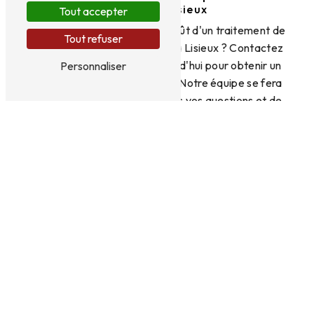
gratuit à Lisieux
Tout accepter
Vous souhaitez connaître le coût d'un traitement de
Tout refuser
toiture pour votre habitation à Lisieux ? Contactez
FRANCE MERULE dès aujourd'hui pour obtenir un
Personnaliser
devis gratuit et personnalisé. Notre équipe se fera
un plaisir de répondre à toutes vos questions et de
vous proposer la meilleure solution pour protéger
et entretenir votre toiture.
En savoir plus
Contactez-nous