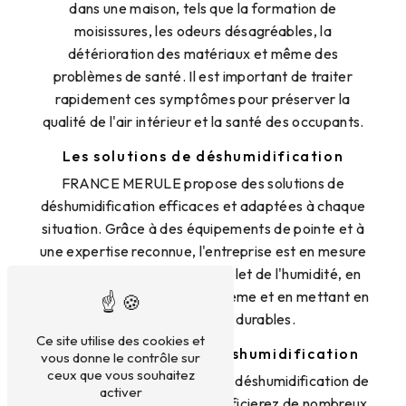
dans une maison, tels que la formation de
moisissures, les odeurs désagréables, la
détérioration des matériaux et même des
problèmes de santé. Il est important de traiter
rapidement ces symptômes pour préserver la
qualité de l'air intérieur et la santé des occupants.
Les solutions de déshumidification
FRANCE MERULE propose des solutions de
déshumidification efficaces et adaptées à chaque
situation. Grâce à des équipements de pointe et à
une expertise reconnue, l'entreprise est en mesure
d'assurer un traitement complet de l'humidité, en
identifiant les causes du problème et en mettant en
place des solutions durables.
Ce site utilise des cookies et
Les avantages de la déshumidification
vous donne le contrôle sur
ceux que vous souhaitez
En optant pour les services de déshumidification de
activer
FRANCE MERULE, vous bénéficierez de nombreux